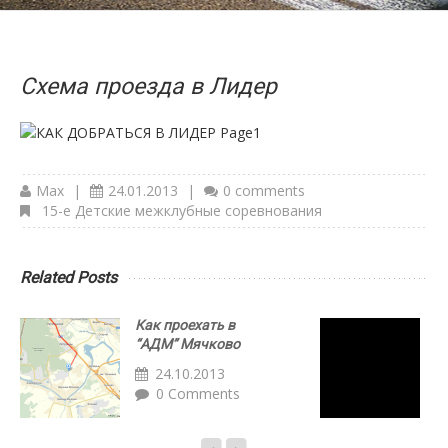
Схема проезда в Лидер
Max
|
24.01.2013
|
0 comments
15-е Детские межклубные соревнования
Related Posts
Как проехать в
Р
“АДМ” Мячково
З
24.10.2013
0 Comments