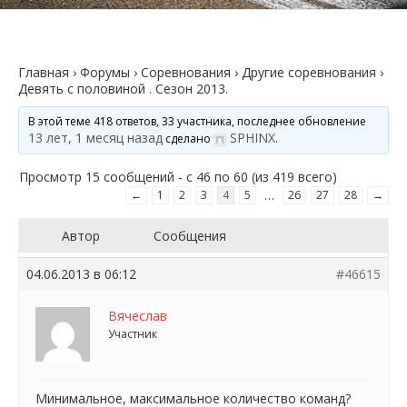
Главная
›
Форумы
›
Соревнования
›
Другие соревнования
›
Девять с половиной . Сезон 2013.
В этой теме 418 ответов, 33 участника, последнее обновление
13 лет, 1 месяц назад
SPHINX
сделано
.
Просмотр 15 сообщений - с 46 по 60 (из 419 всего)
…
←
1
2
3
4
5
26
27
28
→
Автор
Сообщения
04.06.2013 в 06:12
#46615
Вячеслав
Участник
Минимальное, максимальное количество команд?