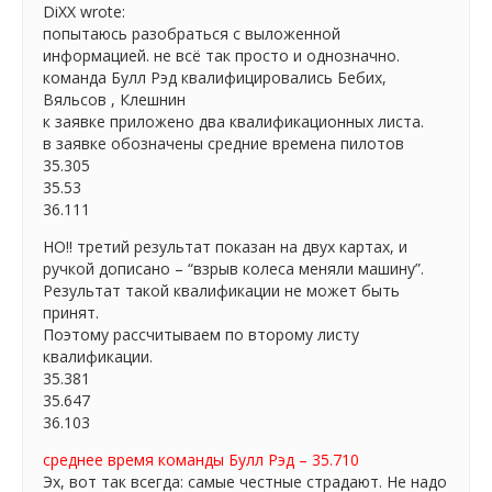
DiXX wrote:
попытаюсь разобраться с выложенной
информацией. не всё так просто и однозначно.
команда Булл Рэд квалифицировались Бебих,
Вяльсов , Клешнин
к заявке приложено два квалификационных листа.
в заявке обозначены средние времена пилотов
35.305
35.53
36.111
НО!! третий результат показан на двух картах, и
ручкой дописано – “взрыв колеса меняли машину”.
Результат такой квалификации не может быть
принят.
Поэтому рассчитываем по второму листу
квалификации.
35.381
35.647
36.103
среднее время команды Булл Рэд – 35.710
Эх, вот так всегда: самые честные страдают. Не надо