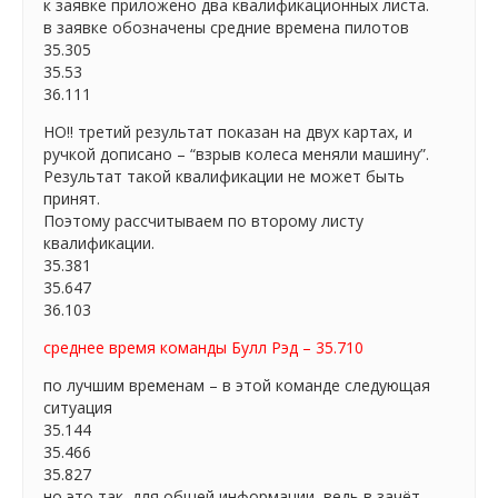
к заявке приложено два квалификационных листа.
в заявке обозначены средние времена пилотов
35.305
35.53
36.111
НО!! третий результат показан на двух картах, и
ручкой дописано – “взрыв колеса меняли машину”.
Результат такой квалификации не может быть
принят.
Поэтому рассчитываем по второму листу
квалификации.
35.381
35.647
36.103
среднее время команды Булл Рэд – 35.710
по лучшим временам – в этой команде следующая
ситуация
35.144
35.466
35.827
но это так, для общей информации, ведь в зачёт