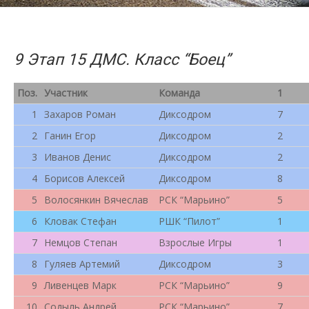
9 Этап 15 ДМС. Класс “Боец”
Поз.
Участник
Команда
1
1
Захаров Роман
Диксодром
7
2
Ганин Егор
Диксодром
2
3
Иванов Денис
Диксодром
2
4
Борисов Алексей
Диксодром
8
5
Волосянкин Вячеслав
РСК “Марьино”
5
6
Кловак Стефан
РШК “Пилот”
1
7
Немцов Степан
Взрослые Игры
1
8
Гуляев Артемий
Диксодром
3
9
Ливенцев Марк
РСК “Марьино”
9
10
Содыль Андрей
РСК “Марьино”
7