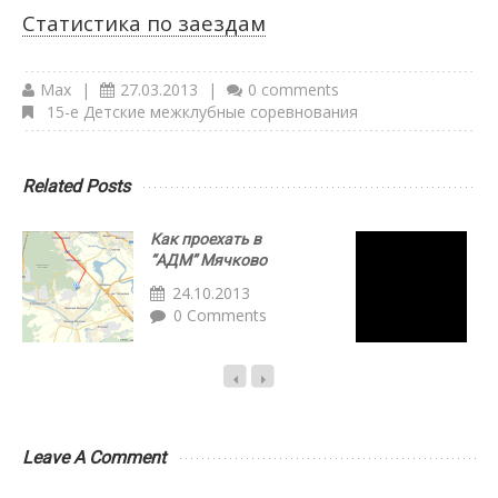
Статистика по заездам
Max
|
27.03.2013
|
0 comments
15-е Детские межклубные соревнования
Related Posts
Как проехать в
Р
“АДМ” Мячково
З
24.10.2013
0 Comments
Leave A Comment