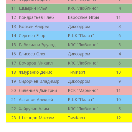
11
Шмырин Илья
KRC “Люблино”
4
12
Кондратьев Глеб
Взрослые Игры
11
13
Воякин Андрей
Диксодром
3
14
Сергеев Егор
РШК “Пилот”
6
15
Габисиани Эдуард
KRC “Люблино”
5
16
Елисеев Олег
Диксодром
4
17
Бочаров Михаил
KRC “Люблино”
6
18
Жмуренко Денис
ТимКарт
10
19
Сидорчев Владимир
Диксодром
9
20
Ливенцев Дмитрий
РСК “Марьино”
11
21
Астапов Алексей
РШК “Пилот”
10
22
Хайрулин Алим
KRC “Люблино”
8
23
Штенцов Максим
ТимКарт
12