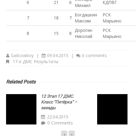
6
21
6
КДПВГ
Михаил
Богдашкин
РСК
7
18
7
Максим
Марьино
Дорогин
РСК
8
15
8
Николай
Марьино
Sadcowboy
|
09.04.2015
|
0 comments
17-е ДМС Результаты
Related Posts
12 Этап 17 ДМС.
С
Класс “Пятёрка” –
з
заезды
“
22.04.2015
0 Comments