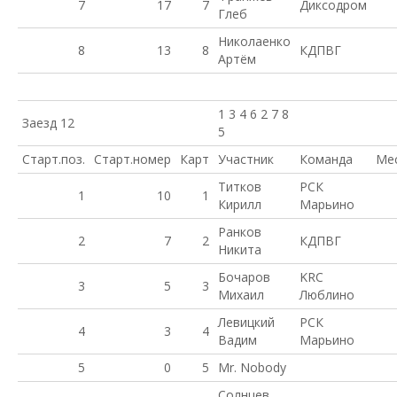
7
17
7
Диксодром
Глеб
Николаенко
8
13
8
КДПВГ
Артём
1 3 4 6 2 7 8
Заезд 12
5
Старт.поз.
Старт.номер
Карт
Участник
Команда
Ме
Титков
РСК
1
10
1
Кирилл
Марьино
Ранков
2
7
2
КДПВГ
Никита
Бочаров
KRC
3
5
3
Михаил
Люблино
Левицкий
РСК
4
3
4
Вадим
Марьино
5
0
5
Mr. Nobody
Солнцев