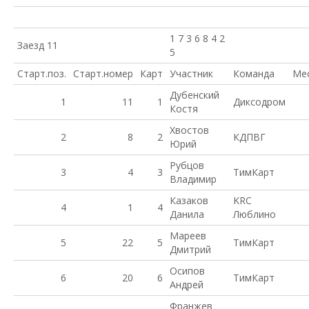
1 7 3 6 8 4 2
Заезд 11
5
Старт.поз.
Старт.номер
Карт
Участник
Команда
Ме
Дубенский
1
11
1
Диксодром
Костя
Хвостов
2
8
2
КДПВГ
Юрий
Рубцов
3
4
3
ТимКарт
Владимир
Казаков
KRC
4
1
4
Данила
Люблино
Мареев
5
22
5
ТимКарт
Дмитрий
Осипов
6
20
6
ТимКарт
Андрей
Франжев