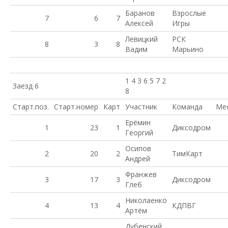
Баранов
Взрослые
7
6
7
Алексей
Игры
Левицкий
РСК
8
3
8
Вадим
Марьино
1 4 3 6 5 7 2
Заезд 6
8
Старт.поз.
Старт.номер
Карт
Участник
Команда
Ме
Ерёмин
1
23
1
Диксодром
Георгий
Осипов
2
20
2
ТимКарт
Андрей
Франжев
3
17
3
Диксодром
Глеб
Николаенко
4
13
4
КДПВГ
Артём
Дубенский