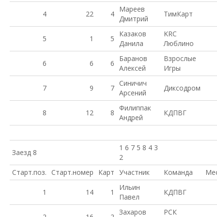
Мареев
4
22
4
ТимКарт
Дмитрий
Казаков
KRC
5
1
5
Данила
Люблино
Баранов
Взрослые
6
6
6
Алексей
Игры
Синичич
7
9
7
Диксодром
Арсений
Филиппак
8
12
8
КДПВГ
Андрей
1 6 7 5 8 4 3
Заезд 8
2
Старт.поз.
Старт.номер
Карт
Участник
Команда
Ме
Ильин
1
14
1
КДПВГ
Павел
Захаров
РСК
2
16
2