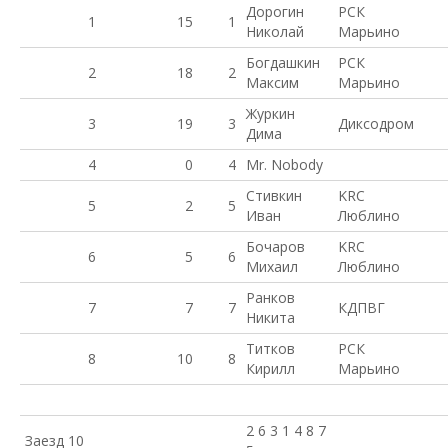
Дорогин
РСК
1
15
1
Николай
Марьино
Богдашкин
РСК
2
18
2
Максим
Марьино
Журкин
3
19
3
Диксодром
Дима
4
0
4
Mr. Nobody
Стивкин
KRC
5
2
5
Иван
Люблино
Бочаров
KRC
6
5
6
Михаил
Люблино
Ранков
7
7
7
КДПВГ
Никита
Титков
РСК
8
10
8
Кирилл
Марьино
2 6 3 1 4 8 7
Заезд 10