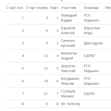
Старт.поз.
Старт.номер
Карт
Участник
Команда
Ме
Левицкий
РСК
1
3
1
Вадим
Марьино
Баранов
Взрослые
2
6
2
Алексей
Игры
Синичич
3
9
3
Диксодром
Арсений
Филиппак
4
12
4
КДПВГ
Андрей
Дорогин
РСК
5
15
5
Николай
Марьино
Богдашкин
РСК
6
18
6
Максим
Марьино
Солнцев
7
21
7
КДПВГ
Михаил
8
0
8
Mr. Nobody