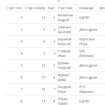
5
Старт.поз.
Старт.номер
Карт
Участник
Команда
Ме
Филиппак
1
12
1
КДПВГ
Андрей
Синичич
2
9
2
Диксодром
Арсений
Баранов
Взрослые
3
6
3
Алексей
Игры
Стивкин
KRC
4
2
4
Иван
Люблино
Ерёмин
5
23
5
Диксодром
Георгий
Журкин
6
19
6
Диксодром
Дима
Захаров
РСК
7
16
7
Илья
Марьино
Ильин
8
14
8
КДПВГ
Павел