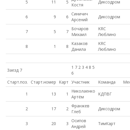
5
11
5
Диксодром
Костя
Синичич
6
9
6
Диксодром
Арсений
Бочаров
KRC
7
5
7
Михаил
Люблино
Казаков
KRC
8
1
8
Данила
Люблино
1 7 2 3 4 8 5
Заезд 7
6
Старт.поз.
Старт.номер
Карт
Участник
Команда
Ме
Николаенко
1
13
1
КДПВГ
Артём
Франжев
2
17
2
Диксодром
Глеб
Осипов
3
20
3
ТимКарт
Андрей