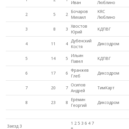
Иван
Люблино
Бочаров
KRC
2
5
2
Михаил
Люблино
Хвостов
3
8
3
КДПВГ
Юрий
Дубенский
4
11
4
Диксодром
Костя
Ильин
5
14
5
КДПВГ
Павел
Франжев
6
17
6
Диксодром
Глеб
Осипов
7
20
7
ТимКарт
Андрей
Ерёмин
8
23
8
Диксодром
Георгий
1 2 5 3 6 4 7
Заезд 3
8