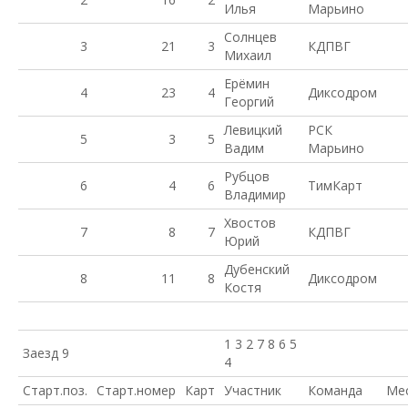
Илья
Марьино
Солнцев
3
21
3
КДПВГ
Михаил
Ерёмин
4
23
4
Диксодром
Георгий
Левицкий
РСК
5
3
5
Вадим
Марьино
Рубцов
6
4
6
ТимКарт
Владимир
Хвостов
7
8
7
КДПВГ
Юрий
Дубенский
8
11
8
Диксодром
Костя
1 3 2 7 8 6 5
Заезд 9
4
Старт.поз.
Старт.номер
Карт
Участник
Команда
Ме