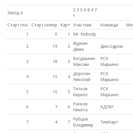
2 3 5 6 8 4 7
Заезд 4
1
Старт.поз.
Старт.номер
Карт
Участник
Команда
Ме
1
0
1
Mr. Nobody
Журкин
2
19
2
Диксодром
Дима
Богдашкин
РСК
3
18
3
Максим
Марьино
Дорогин
РСК
4
15
4
Николай
Марьино
Титков
РСК
5
10
5
Кирилл
Марьино
Ранков
6
7
6
КДПВГ
Никита
Рубцов
7
4
7
ТимКарт
Владимир