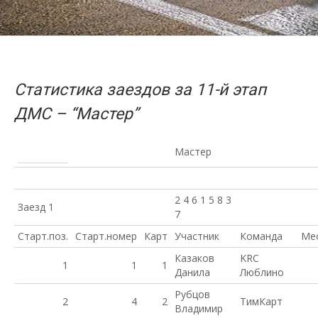
Статистика заездов за 11-й этап
ДМС – “Мастер”
Мастер
2 4 6 1 5 8 3
Заезд 1
7
Старт.поз.
Старт.номер
Карт
Участник
Команда
Ме
Казаков
KRC
1
1
1
Данила
Люблино
Рубцов
2
4
2
ТимКарт
Владимир