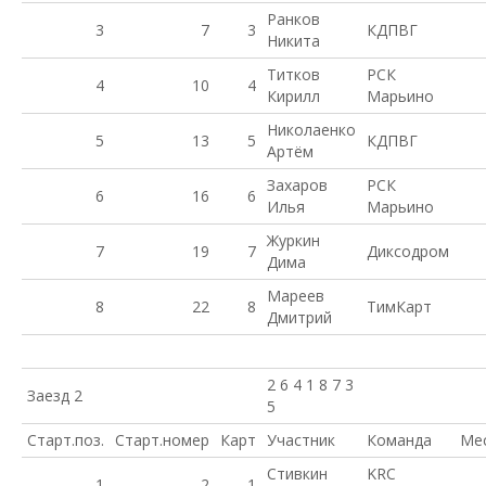
Ранков
3
7
3
КДПВГ
Никита
Титков
РСК
4
10
4
Кирилл
Марьино
Николаенко
5
13
5
КДПВГ
Артём
Захаров
РСК
6
16
6
Илья
Марьино
Журкин
7
19
7
Диксодром
Дима
Мареев
8
22
8
ТимКарт
Дмитрий
2 6 4 1 8 7 3
Заезд 2
5
Старт.поз.
Старт.номер
Карт
Участник
Команда
Ме
Стивкин
KRC
1
2
1