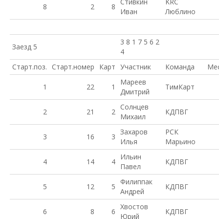
Стивкин
KRC
8
2
8
Иван
Люблино
3 8 1 7 5 6 2
Заезд 5
4
Старт.поз.
Старт.номер
Карт
Участник
Команда
Ме
Мареев
1
22
1
ТимКарт
Дмитрий
Солнцев
2
21
2
КДПВГ
Михаил
Захаров
РСК
3
16
3
Илья
Марьино
Ильин
4
14
4
КДПВГ
Павел
Филиппак
5
12
5
КДПВГ
Андрей
Хвостов
6
8
6
КДПВГ
Юрий