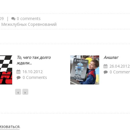
09
|
0 comments
х Межклубных Соревнований
То, чего так долго
Аншлаг
ждали…
26.04.2012
16.10.2012
0 Commen
0 Comments
изоваться
.