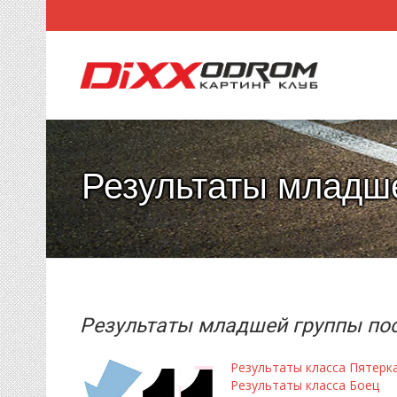
Результаты младше
Результаты младшей группы пос
Результаты класса Пятерк
Результаты класса Боец