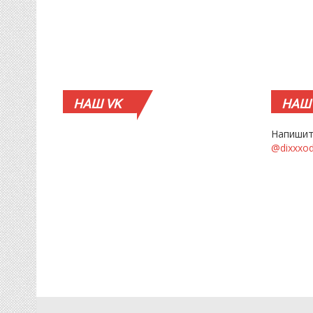
НАШ
VK
НАШ
Напишит
@dixxxo