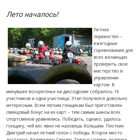
Лето началось!
Летнее
первенство –
ежегодные
соревнования для
всех желающих
проверить свое
мастерство в
управлении
картом. В
минувшее воскресенье на диксодроме собралось 16
участников и одна участница. Этап получился довольно
интересным. Всем легким гонщикам был приготовлен
свинцовый бонус на их карт – тем самым шансы всех
спортсменов уравнялись. Победить, однако, удалось
гонщику, чей вес явно не назовешь большим. Плоткин
Дмитрий начал летний сезон с победы. Второе место
досталось Радивилину Сергею. Третья ступень подиума