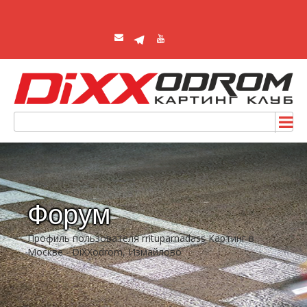
Форум
Профиль пользователя rrituparnadass Картинг в
Москве - DiXXodrom, Измайлово