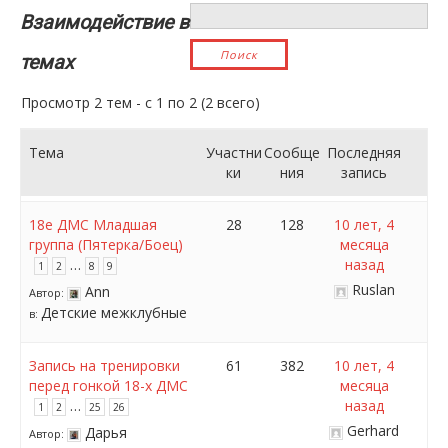
Взаимодействие в
темах
Просмотр 2 тем - с 1 по 2 (2 всего)
Тема
Участни
Сообще
Последняя
ки
ния
запись
18е ДМС Младшая
28
128
10 лет, 4
группа (Пятерка/Боец)
месяца
…
назад
1
2
8
9
Ruslan
Ann
Автор:
Детские межклубные
в:
Запись на тренировки
61
382
10 лет, 4
перед гонкой 18-х ДМС
месяца
…
назад
1
2
25
26
Gerhard
Дарья
Автор: