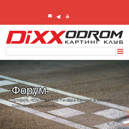
Форум
Профиль пользователя Parallel4 Картинг в Москве -
DiXXodrom, Измайлово