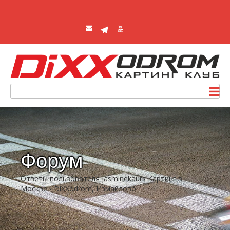
Форум
Ответы пользователя jasminekaurs Картинг в
Москве - DiXXodrom, Измайлово