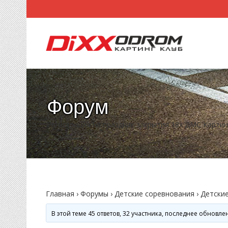
Форум
Регистрация на праздник закрытия 18х ДМС Карти
Главная
›
Форумы
›
Детские соревнования
›
Детски
В этой теме 45 ответов, 32 участника, последнее обновл