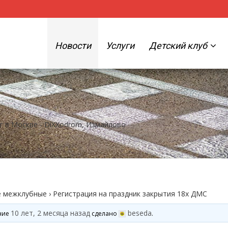
Новости
Услуги
Детский клуб
нг в Москве - DiXXodrom, Измайлово
е межклубные
›
Регистрация на праздник закрытия 18х ДМС
10 лет, 2 месяца назад
beseda
ение
сделано
.