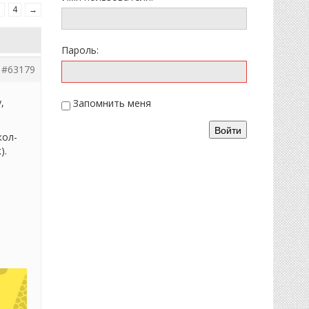
3
4
→
Пароль:
#63179
,
Запомнить меня
Войти
кол-
).