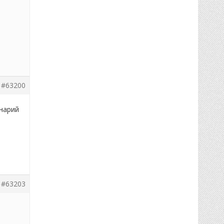
#63200
енарий
#63203