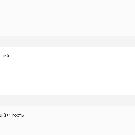
ющий.
ий+1 гость