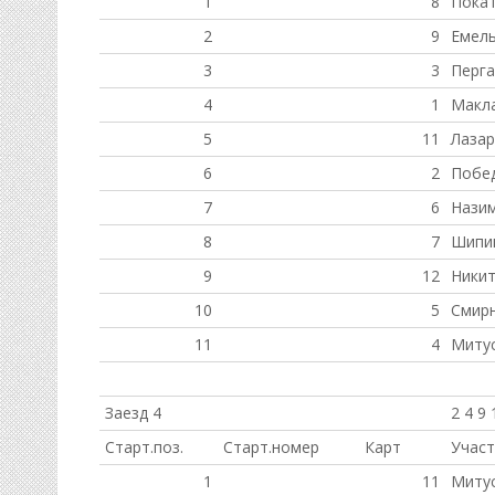
1
8
Покат
2
9
Емель
3
3
Перг
4
1
Макл
5
11
Лазар
6
2
Побед
7
6
Нази
8
7
Шипи
9
12
Никит
10
5
Смир
11
4
Миту
Заезд 4
2 4 9 
Старт.поз.
Старт.номер
Карт
Участ
1
11
Миту