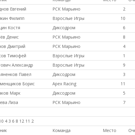
нов Евгений
РСК Марьино
2
мкин Филипп
Взрослые Игры
10
цин Костя
Диксодром
6
ёв Денис
РСК Марьино
8
нов Дмитрий
РСК Марьино
4
сов Тимофей
Взрослые Игры
1
ович Александр
Взрослые Игры
9
яненков Павел
Диксодром
3
аменщиков Борис
Apex Racing
11
аков Марк
Диксодром
5
ева Лиза
РСК Марьино
7
10 4 3 6 8 12 11 2
ник
Команда
Место
Оч