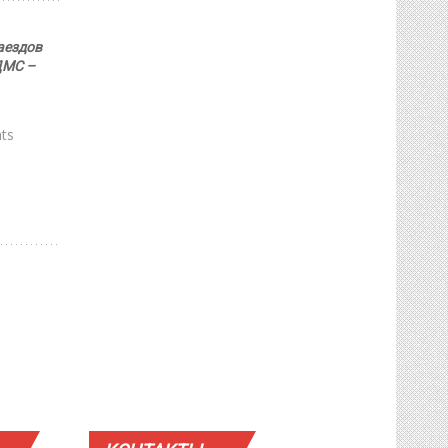
аездов
ДМС –
ts