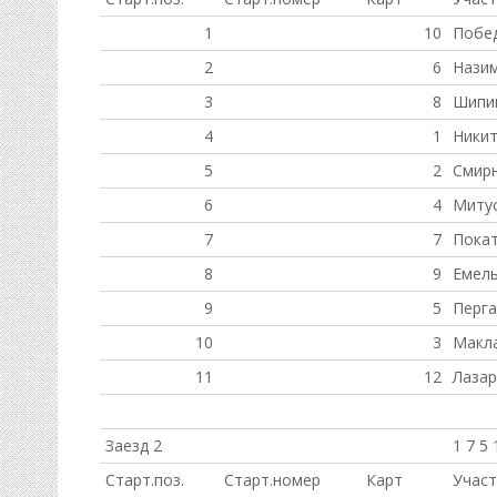
1
10
Побед
2
6
Нази
3
8
Шипи
4
1
Никит
5
2
Смир
6
4
Миту
7
7
Покат
8
9
Емель
9
5
Перг
10
3
Макл
11
12
Лазар
Заезд 2
1 7 5 
Старт.поз.
Старт.номер
Карт
Участ