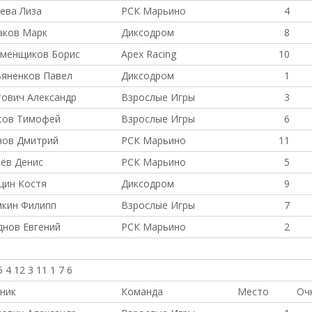
ева Лиза
РСК Марьино
4
аков Марк
Диксодром
8
аменщиков Борис
Apex Racing
10
яненков Павел
Диксодром
1
ович Александр
Взрослые Игры
3
сов Тимофей
Взрослые Игры
6
нов Дмитрий
РСК Марьино
11
ёв Денис
РСК Марьино
5
цин Костя
Диксодром
9
мкин Филипп
Взрослые Игры
7
нов Евгений
РСК Марьино
2
5 4 12 3 11 1 7 6
ник
Команда
Место
Оч