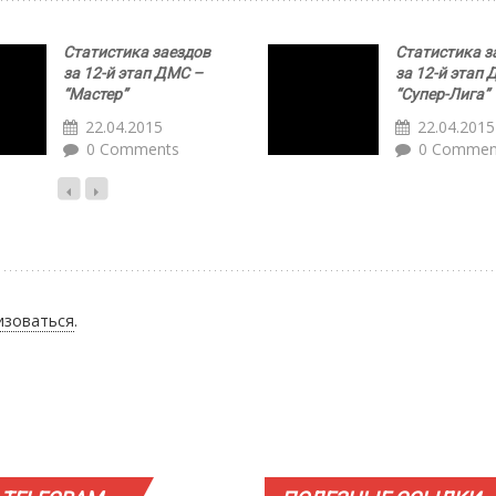
Статистика заездов
Статистика з
за 12-й этап ДМС –
за 12-й этап 
“Мастер”
“Супер-Лига”
22.04.2015
22.04.2015
0 Comments
0 Commen
изоваться
.