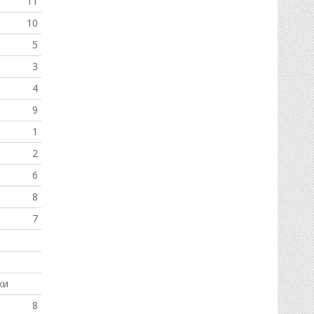
11
10
5
3
4
9
1
2
6
8
7
ки
8