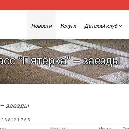
Новости
Услуги
Детский клуб
асс “Пятёрка” – заезды
 – заезды
 2 3 8 12 1 7 6 5
ник
Команда
Место
Оч