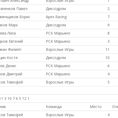
ович Александр
Взрослые Игры
1
яненков Павел
Диксодром
2
аменщиков Борис
Apex Racing
7
аков Марк
Диксодром
9
ева Лиза
РСК Марьино
8
нов Евгений
РСК Марьино
3
мкин Филипп
Взрослые Игры
11
цин Костя
Диксодром
10
ёв Денис
РСК Марьино
6
нов Дмитрий
РСК Марьино
4
сов Тимофей
Взрослые Игры
5
11 3 10 7 6 5 12 1
ник
Команда
Место
Оч
сов Тимофей
Взрослые Игры
4