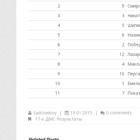
2
9
Смир
3
3
Никит
4
5
Шипи
5
6
Нази
6
2
Побед
7
12
Лазар
8
4
Макл
9
10
Перг
10
1
Емель
11
7
Покат
Sadcowboy
|
19.01.2015
|
0 comments
17-е ДМС Результаты
Related Posts