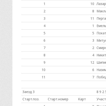
1
10
Лазар
2
8
Макл
3
11
Перг
4
1
Емель
5
5
Покат
6
3
Миту
7
2
Смир
8
4
Никит
9
12
Шипи
10
6
Нази
11
7
Побед
Заезд 3
8 9 2 
Старт.поз.
Старт.номер
Карт
Участ