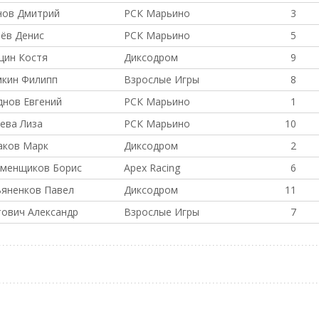
нов Дмитрий
РСК Марьино
3
ёв Денис
РСК Марьино
5
цин Костя
Диксодром
9
мкин Филипп
Взрослые Игры
8
нов Евгений
РСК Марьино
1
ева Лиза
РСК Марьино
10
аков Марк
Диксодром
2
аменщиков Борис
Apex Racing
6
яненков Павел
Диксодром
11
ович Александр
Взрослые Игры
7