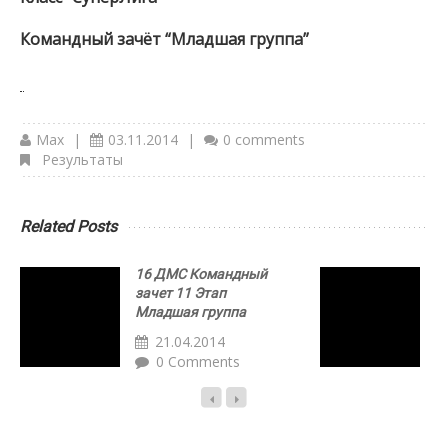
Командный зачёт “Младшая группа”
Max
|
03.11.2014
|
0 comments
Результаты
Related Posts
16 ДМС Командный
1
зачет 11 Этап
К
Младшая группа
21.04.2014
0 Comments