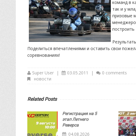
команд в к
так и у мл
призовые м
менеджеров
построить 
Результаты
Поделиться впечатлениями и оставить свои пожел
соревнованиях!
Super User
|
03.05.2011
|
0 comments
новости
Related Posts
Регистрация на 5
этап Летнего
Реверса
04.08.2026