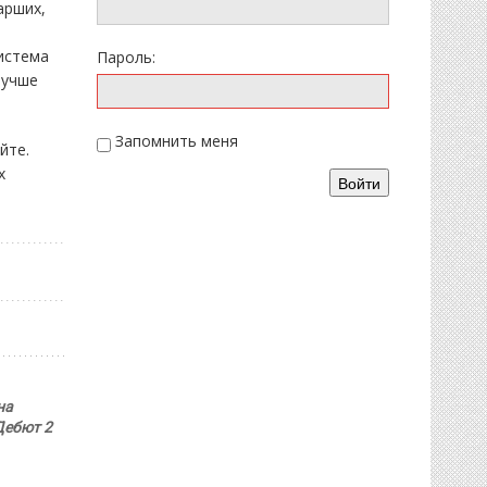
арших,
система
Пароль:
лучше
Запомнить меня
йте.
х
Войти
на
ебют 2