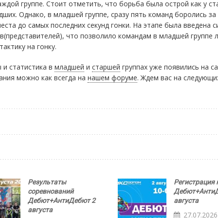
аждой группе. Стоит отметить, что борьба была острой как у ст
адших. Однако, в младшей группе, сразу пять команд боролись за
еста до самых последних секунд гонки. На этапе была введена 
(представителей), что позволило командам в младшей группе 
тактику на гонку.
 и статистика в
младшей
и
старшей
группах уже появились на са
ания можно как всегда на
нашем форуме
. Ждем вас на следующи
Результаты
Регистрация 
соревнований
Дебют+АнтиД
Дебют+АнтиДебют 2
августа
августа
27.07.2026