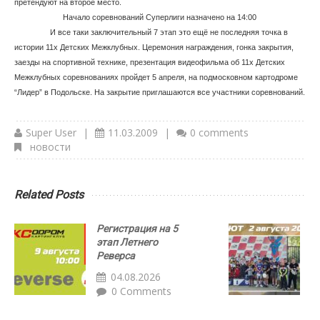
претендуют на второе место.
Начало соревнований Суперлиги назначено на 14:00
И все таки заключительный 7 этап это ещё не последняя точка в
истории 11х Детских Межклубных. Церемония награждения, гонка закрытия,
заезды на спортивной технике, презентация видеофильма об 11х Детских
Межклубных соревнованиях пройдет 5 апреля, на подмосковном картодроме
“Лидер” в Подольске. На закрытие приглашаются все участники соревнований.
Super User
|
11.03.2009
|
0 comments
новости
Related Posts
Регистрация на 5
Р
этап Летнего
с
Реверса
Д
а
04.08.2026
0 Comments