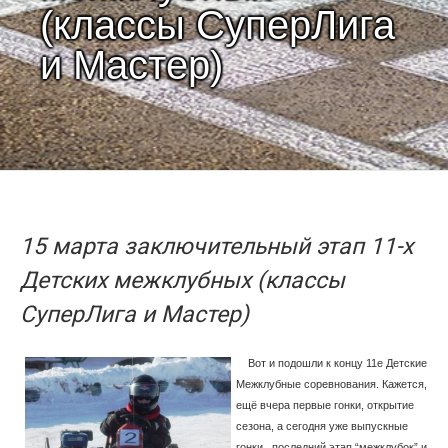
(классы СуперЛига
и Мастер)
15 марта заключительный этап 11-х
Детских межклубных (классы
СуперЛига и Мастер)
Вот и подошли к концу 11е Детские
Межклубные соревнования. Кажется,
ещё вчера первые гонки, открытие
сезона, а сегодня уже выпускные
гонки , последний этап “межклубок” и