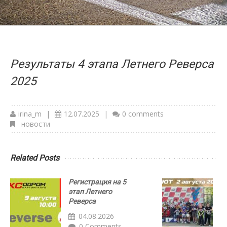
Результаты 4 этапа Летнего Реверса
2025
irina_m
|
12.07.2025
|
0 comments
новости
Related Posts
Регистрация на 5
Р
этап Летнего
с
Реверса
Д
а
04.08.2026
0 Comments