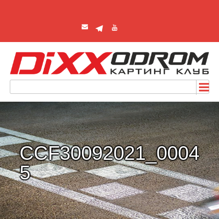
CCF30092021_0004
5