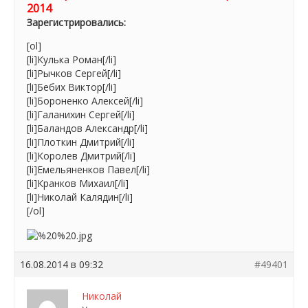
2014
Зарегистрировались:
[ol]
[li]Кулька Роман[/li]
[li]Рычков Сергей[/li]
[li]Бебих Виктор[/li]
[li]Бороненко Алексей[/li]
[li]Галанихин Сергей[/li]
[li]Баландов Александр[/li]
[li]Плоткин Дмитрий[/li]
[li]Королев Дмитрий[/li]
[li]Емельяненков Павел[/li]
[li]Кранков Михаил[/li]
[li]Николай Калядин[/li]
[/ol]
16.08.2014 в 09:32
#49401
Николай