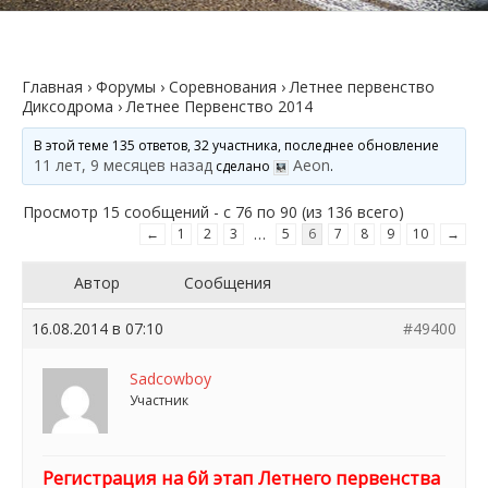
Главная
›
Форумы
›
Соревнования
›
Летнее первенство
Диксодрома
›
Летнее Первенство 2014
В этой теме 135 ответов, 32 участника, последнее обновление
11 лет, 9 месяцев назад
Aeon
сделано
.
Просмотр 15 сообщений - с 76 по 90 (из 136 всего)
…
←
1
2
3
5
6
7
8
9
10
→
Автор
Сообщения
16.08.2014 в 07:10
#49400
Sadcowboy
Участник
Регистрация на 6й этап Летнего первенства