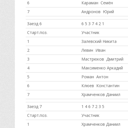
6
Караман Семён
7
Андронов Юрий
Заезд 6
6 5 3 7 4 2 1
Старт.поз.
Участник
1
Залевский Никита
2
Левин Иван
3
Мастрюков Дмитрий
4
Максименко Аркадий
5
Роман Антон
6
Клюев Константин
7
Храмченков Даниил
Заезд 7
1 4 6 7 2 3 5
Старт.поз.
Участник
1
Храмченков Даниил