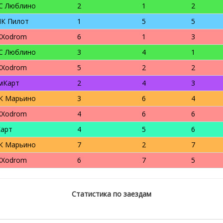
C Люблино
2
1
2
К Пилот
1
5
5
XXodrom
6
1
3
C Люблино
3
4
1
XXodrom
5
2
2
мКарт
2
4
3
К Марьино
3
6
4
XXodrom
4
6
6
Карт
4
5
6
К Марьино
7
2
7
XXodrom
6
7
5
Статистика по заездам