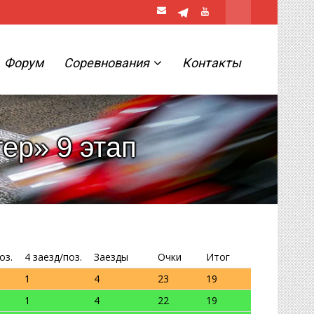
Форум
Соревнования
Контакты
тер» 9 этап
оз.
4 заезд/поз.
Заезды
Очки
Итог
1
4
23
19
1
4
22
19