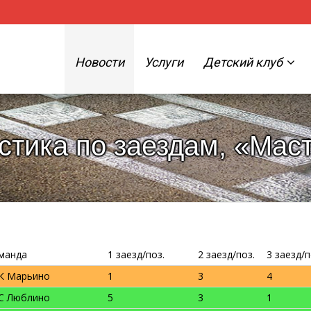
Новости
Услуги
Детский клуб
истика по заездам, «Мас
манда
1 заезд/поз.
2 заезд/поз.
3 заезд/п
К Марьино
1
3
4
C Люблино
5
3
1