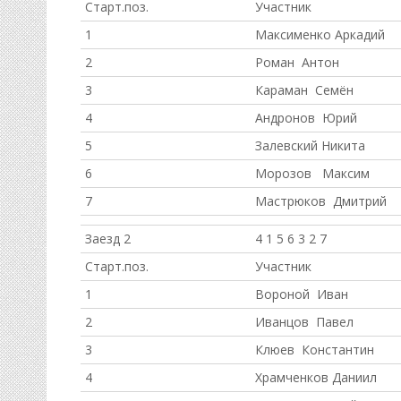
Старт.поз.
Участник
1
Максименко Аркадий
2
Роман Антон
3
Караман Семён
4
Андронов Юрий
5
Залевский Никита
6
Морозов Максим
7
Мастрюков Дмитрий
Заезд 2
4 1 5 6 3 2 7
Старт.поз.
Участник
1
Вороной Иван
2
Иванцов Павел
3
Клюев Константин
4
Храмченков Даниил