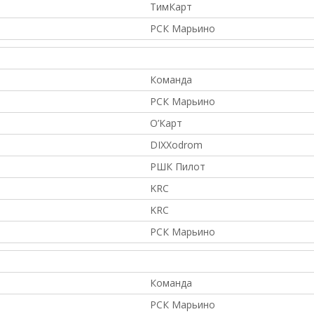
ТимКарт
РСК Марьино
Команда
РСК Марьино
О’Карт
DIXXodrom
РШК Пилот
KRC
KRC
РСК Марьино
Команда
РСК Марьино