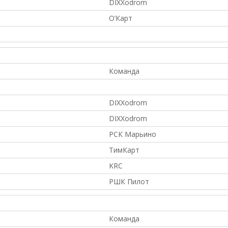
DIXXodrom
О’Карт
Команда
DIXXodrom
DIXXodrom
РСК Марьино
ТимКарт
KRC
РШК Пилот
Команда