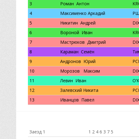
3
Роман Антон
KR
4
Максименко Аркадий
РШ
5
Никитин Андрей
DI
6
Вороной Иван
KR
7
Мастрюков Дмитрий
DI
8
Караман Семён
Ти
9
Андронов Юрий
РС
10
Морозов Максим
DI
11
Левин Иван
О’
12
Залевский Никита
РС
13
Иванцов Павел
DI
Заезд 1
1 2 4 6 3 7 5