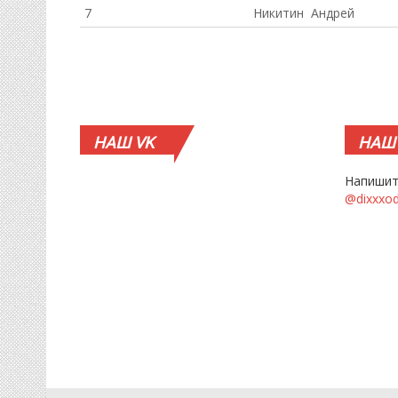
7
Никитин Андрей
НАШ
VK
НАШ
Напишит
@dixxxo