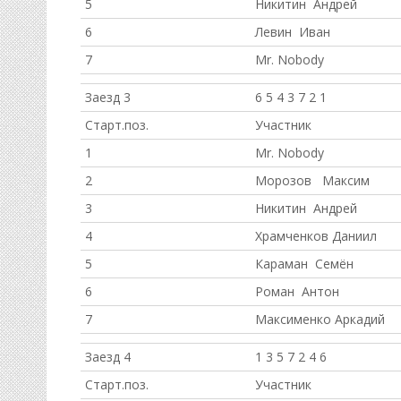
5
Никитин Андрей
6
Левин Иван
7
Mr. Nobody
Заезд 3
6 5 4 3 7 2 1
Старт.поз.
Участник
1
Mr. Nobody
2
Морозов Максим
3
Никитин Андрей
4
Храмченков Даниил
5
Караман Семён
6
Роман Антон
7
Максименко Аркадий
Заезд 4
1 3 5 7 2 4 6
Старт.поз.
Участник