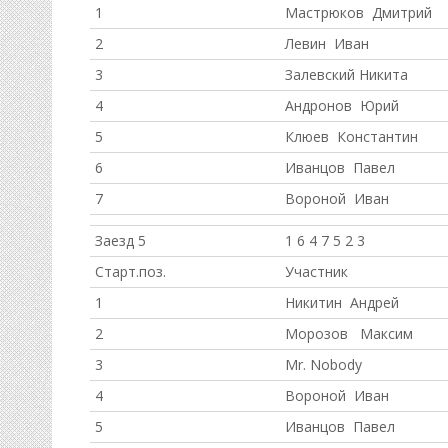
1
Мастрюков Дмитрий
2
Левин Иван
3
Залевский Никита
4
Андронов Юрий
5
Клюев Константин
6
Иванцов Павел
7
Вороной Иван
Заезд 5
1 6 4 7 5 2 3
Старт.поз.
Участник
1
Никитин Андрей
2
Морозов Максим
3
Mr. Nobody
4
Вороной Иван
5
Иванцов Павел