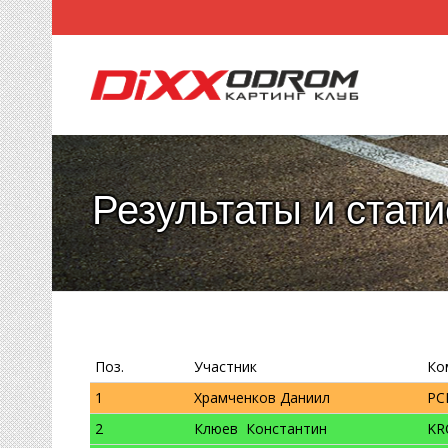
Результаты и стат
Поз.
Участник
Ко
1
Храмченков Даниил
РС
2
Клюев Константин
KR