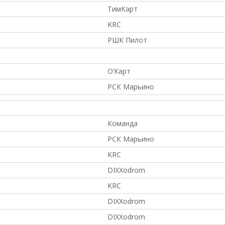
ТимКарт
KRC
РШК Пилот
О’Карт
РСК Марьино
Команда
РСК Марьино
KRC
DIXXodrom
KRC
DIXXodrom
DIXXodrom