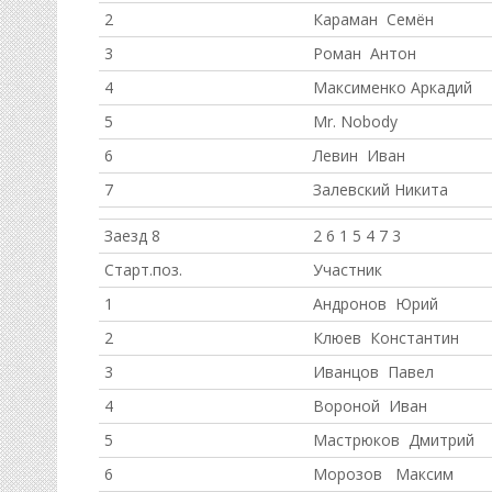
2
Караман Семён
3
Роман Антон
4
Максименко Аркадий
5
Mr. Nobody
6
Левин Иван
7
Залевский Никита
Заезд 8
2 6 1 5 4 7 3
Старт.поз.
Участник
1
Андронов Юрий
2
Клюев Константин
3
Иванцов Павел
4
Вороной Иван
5
Мастрюков Дмитрий
6
Морозов Максим