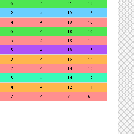
6
4
21
19
2
4
19
16
4
4
18
16
6
4
18
16
5
4
18
15
5
4
18
15
3
4
16
14
2
4
14
12
3
4
14
12
4
4
12
11
7
4
7
6