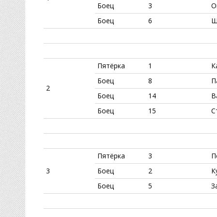
Боец
3
О
Боец
6
Ш
Пятёрка
1
К
Боец
8
П
2
Боец
14
В
Боец
15
С
Пятёрка
3
П
3
Боец
2
К
Боец
5
З