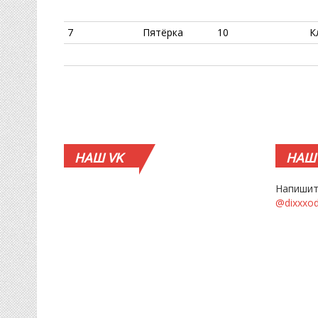
7
Пятёрка
10
К
НАШ
VK
НАШ
Напишит
@dixxxo