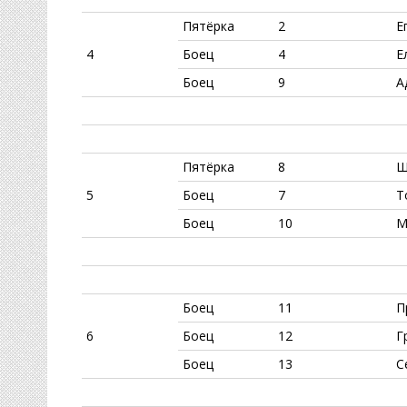
Пятёрка
2
Е
4
Боец
4
Е
Боец
9
А
Пятёрка
8
Щ
5
Боец
7
Т
Боец
10
М
Боец
11
П
6
Боец
12
Г
Боец
13
С