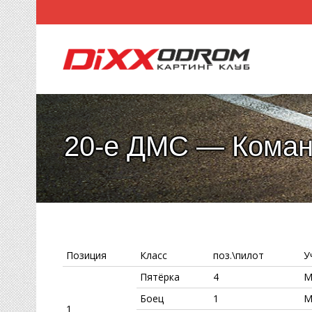
20-е ДМС — Команд
Позиция
Класс
поз.\пилот
У
Пятёрка
4
М
Боец
1
М
1