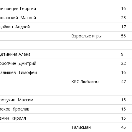
пифанцев Георгий
16
лшанский Матвей
23
дайкин Андрей
17
Взрослые игры
56
етинина Алена
9
оропчин Дмитрий
22
алышев Тимофей
16
KRC Люблино
47
розукин Максим
15
реков Ярослав
15
емин Кирилл
15
Талисман
45