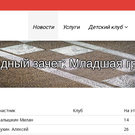
Новости
Услуги
Детский клуб
ный зачет: Младшая гр
частник
Клуб
На э
алышкин Милан
14
ухин Алексей
26