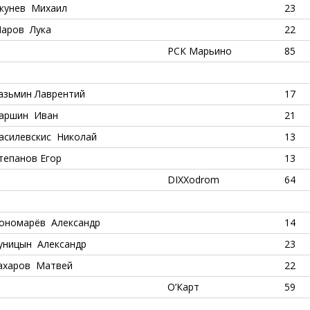
кунев Михаил
23
аров Лука
22
РСК Марьино
85
азьмин Лаврентий
17
аршин Иван
21
асилевскис Николай
13
тепанов Егор
13
DIXXodrom
64
ономарёв Александр
14
уницын Александр
23
ахаров Матвей
22
О’Карт
59