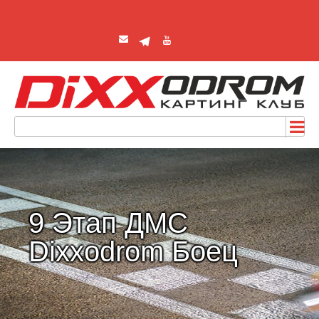
9 Этап ДМС
Dixxodrom Боец