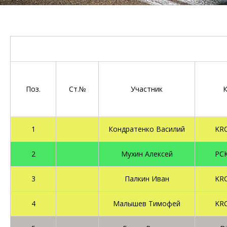
Поз.
Ст.№
Участник
1
Кондратенко Василий
KR
2
Мухин Алексей
РС
3
Палкин Иван
KR
4
Малышев Тимофей
KR