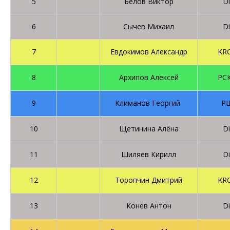
5
Белов Виктор
D
6
Сычев Михаил
D
7
Евдокимов Александр
KR
8
Архипов Алексей
РС
9
Климанов Георгий
Р
10
Щетинина Алёна
D
11
Шиляев Кирилл
D
12
Торопчин Дмитрий
KR
13
Конев Антон
D