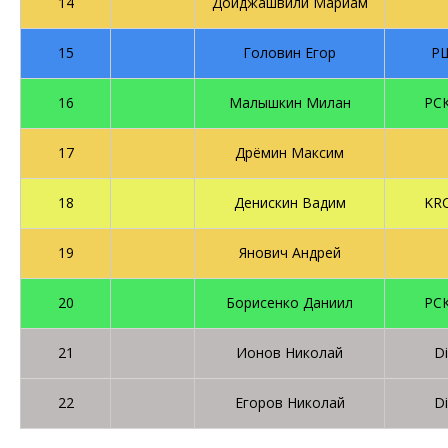
14
Доиджашвили Мариам
15
Головин Егор
Р
16
Малышкин Милан
РС
17
Дрёмин Максим
18
Денискин Вадим
KR
19
Янович Андрей
20
Борисенко Даниил
РС
21
Ионов Николай
D
22
Егоров Николай
D