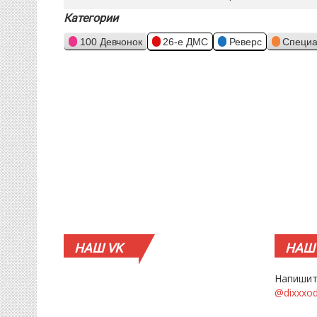
Категории
100 Девчонок
26-е ДМС
Реверс
Специа
НАШ
VK
НАШ
Напишит
@dixxxo