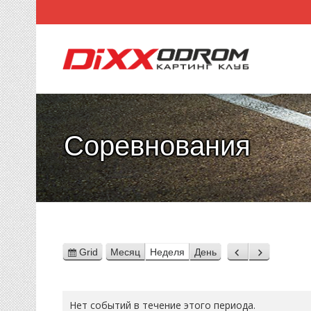
Соревнования
Grid
Месяц
Неделя
День
View
Назад
Вперед
as
Нет событий в течение этого периода.