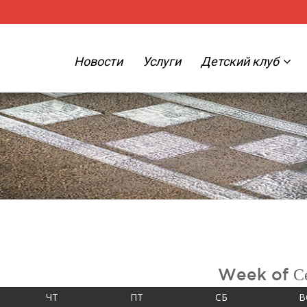
Новости
Услуги
Детский клуб
Week of Се
А
ЧЕТВЕРГ
ПЯТНИЦА
СУББОТА
ЧТ
ПТ
СБ
В