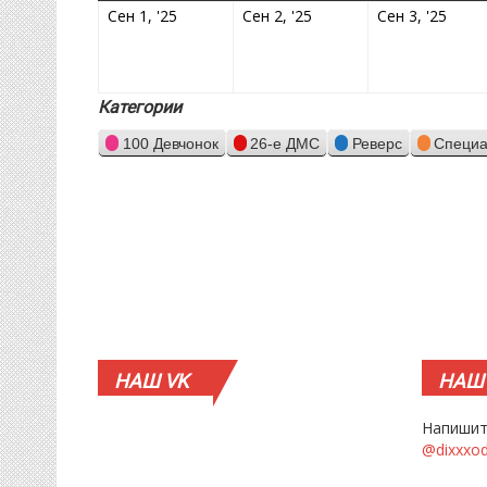
01.09.2025
02.09.2025
03.0
Сен 1, '25
Сен 2, '25
Сен 3, '25
Категории
100 Девчонок
26-е ДМС
Реверс
Специа
НАШ
VK
НАШ
Напишит
@dixxxo