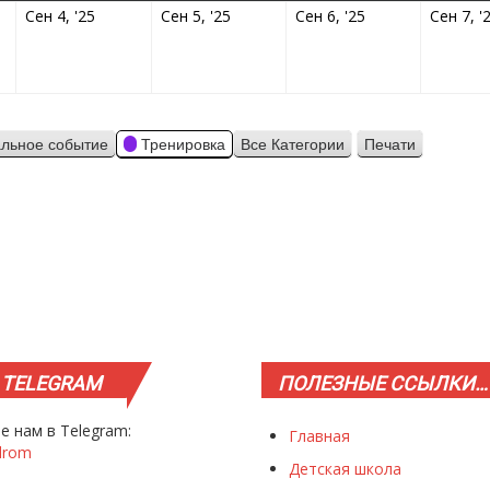
9.2025
04.09.2025
05.09.2025
06.09.2025
Сен 4, '25
Сен 5, '25
Сен 6, '25
Сен 7, '
льное событие
Тренировка
Все Категории
Печати
Просмотр
TELEGRAM
ПОЛЕЗНЫЕ
ССЫЛКИ…
е нам в Telegram:
Главная
drom
Детская школа