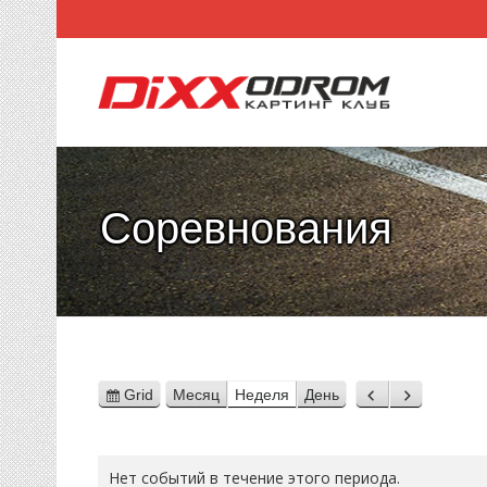
Соревнования
Grid
Месяц
Неделя
День
View
Назад
Вперед
as
Нет событий в течение этого периода.