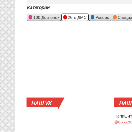
Категории
100 Девчонок
26-е ДМС
Реверс
Специа
НАШ
VK
НАШ
Напишит
@dixxxo