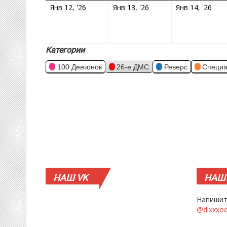
12.01.2026
13.01.2026
14.
Янв 12, '26
Янв 13, '26
Янв 14, '26
Категории
100 Девчонок
26-е ДМС
Реверс
Специа
НАШ
VK
НАШ
Напишит
@dixxxo