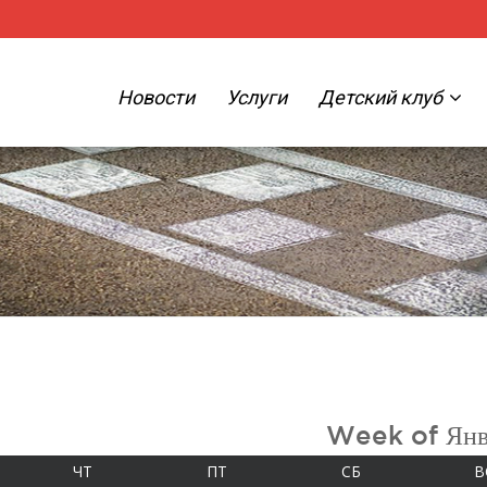
Новости
Услуги
Детский клуб
Week of Янв
А
ЧЕТВЕРГ
ПЯТНИЦА
СУББОТА
ЧТ
ПТ
СБ
В