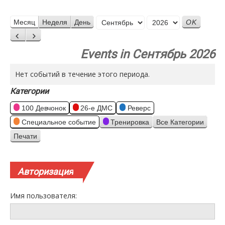
Месяц
Месяц
Неделя
День
Год
Назад
Вперед
Events in Сентябрь 2026
Нет событий в течение этого периода.
Категории
100 Девчонок
26-е ДМС
Реверс
Специальное событие
Тренировка
Все Категории
Печати
Просмотр
Авторизация
Имя пользователя: