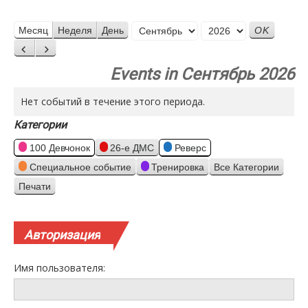
Месяц
Месяц
Неделя
День
Год
Назад
Вперед
Events in Сентябрь 2026
Нет событий в течение этого периода.
Категории
100 Девчонок
26-е ДМС
Реверс
Специальное событие
Тренировка
Все Категории
Печати
Просмотр
Авторизация
Имя пользователя: