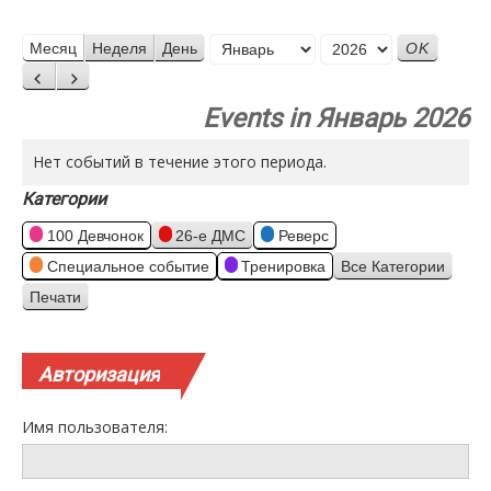
Месяц
Месяц
Неделя
День
Год
Назад
Вперед
Events in Январь 2026
Нет событий в течение этого периода.
Категории
100 Девчонок
26-е ДМС
Реверс
Специальное событие
Тренировка
Все Категории
Печати
Просмотр
Авторизация
Имя пользователя: