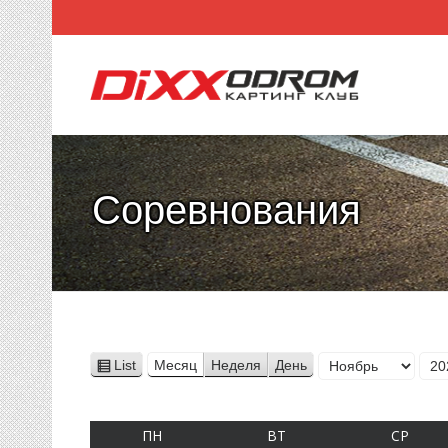
Соревнования
Месяц
List
Месяц
Неделя
День
View
Год
as
ПОНЕДЕЛЬНИК
ВТОРНИК
СРЕД
ПН
ВТ
СР