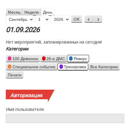
Месяц
Неделя
День
Месяц
Назад
Вперед
День
Год
01.09.2026
Нет мероприятий, запланированных на сегодня!
Категории
100 Девчонок
26-е ДМС
Реверс
Специальное событие
Тренировка
Все Категории
Печати
Просмотр
Авторизация
Имя пользователя: