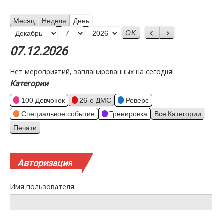
Месяц
Неделя
День
Месяц
Назад
Вперед
День
Год
07.12.2026
Нет мероприятий, запланированных на сегодня!
Категории
100 Девчонок
26-е ДМС
Реверс
Специальное событие
Тренировка
Все Категории
Печати
Просмотр
Авторизация
Имя пользователя: