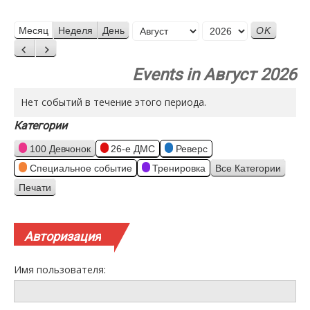
Месяц
Месяц
Неделя
День
Год
Назад
Вперед
Events in Август 2026
Нет событий в течение этого периода.
Категории
100 Девчонок
26-е ДМС
Реверс
Специальное событие
Тренировка
Все Категории
Печати
Просмотр
Авторизация
Имя пользователя: