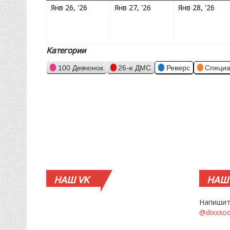
26.01.2026
27.01.2026
28.
Янв 26, '26
Янв 27, '26
Янв 28, '26
Категории
100 Девчонок
26-е ДМС
Реверс
Специа
НАШ
VK
НАШ
Напишит
@dixxxo