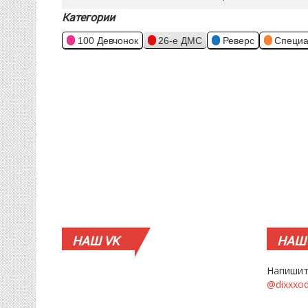
Категории
100 Девчонок
26-е ДМС
Реверс
Специа
НАШ
VK
НАШ
Напишит
@dixxxo