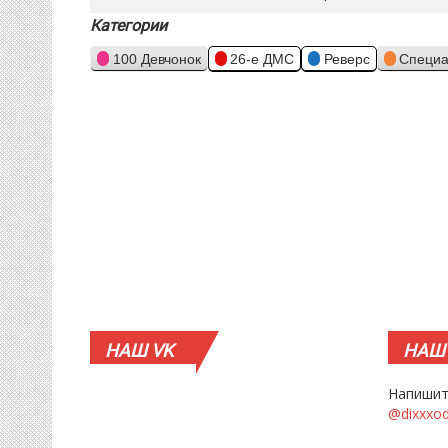
Категории
100 Девчонок
26-е ДМС
Реверс
Специа
НАШ
VK
НАШ
Напишит
@dixxxo