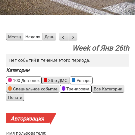
Месяц
Неделя
День
Назад
Вперед
Week of Янв 26th
Нет событий в течение этого периода.
Категории
100 Девчонок
26-е ДМС
Реверс
Специальное событие
Тренировка
Все Категории
Печати
Просмотр
Авторизация
Имя пользователя: