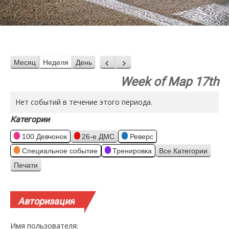
Месяц
Неделя
День
Назад
Вперед
Week of Мар 17th
Нет событий в течение этого периода.
Категории
100 Девчонок
26-е ДМС
Реверс
Специальное событие
Тренировка
Все Категории
Печати
Просмотр
Авторизация
Имя пользователя: