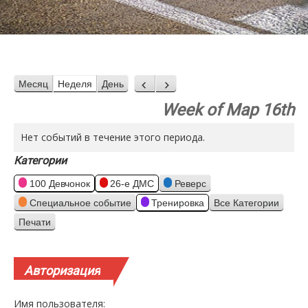
Месяц
Неделя
День
Назад
Вперед
Week of Мар 16th
Нет событий в течение этого периода.
Категории
100 Девчонок
26-е ДМС
Реверс
Специальное событие
Тренировка
Все Категории
Печати
Просмотр
Авторизация
Имя пользователя: