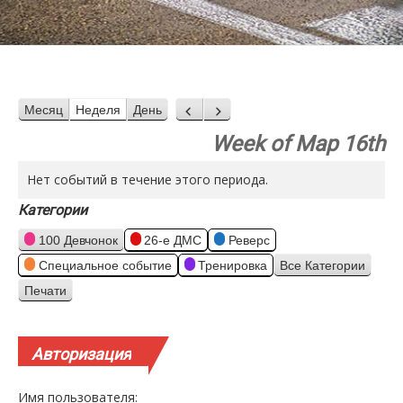
Месяц
Неделя
День
Назад
Вперед
Week of Мар 16th
Нет событий в течение этого периода.
Категории
100 Девчонок
26-е ДМС
Реверс
Специальное событие
Тренировка
Все Категории
Печати
Просмотр
Авторизация
Имя пользователя: