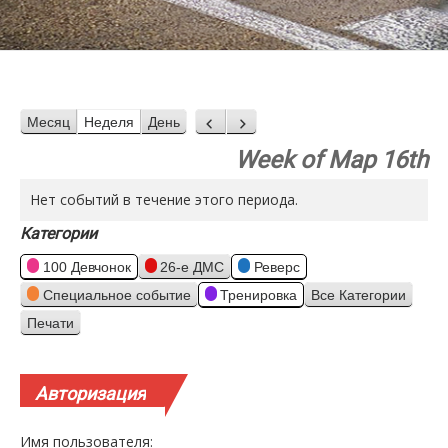
Месяц
Неделя
День
Назад
Вперед
Week of Мар 16th
Нет событий в течение этого периода.
Категории
100 Девчонок
26-е ДМС
Реверс
Специальное событие
Тренировка
Все Категории
Печати
Просмотр
Авторизация
Имя пользователя: