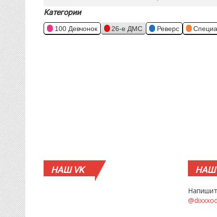
Категории
100 Девчонок
26-е ДМС
Реверс
Специа
НАШ
VK
НАШ
Напишит
@dixxxo