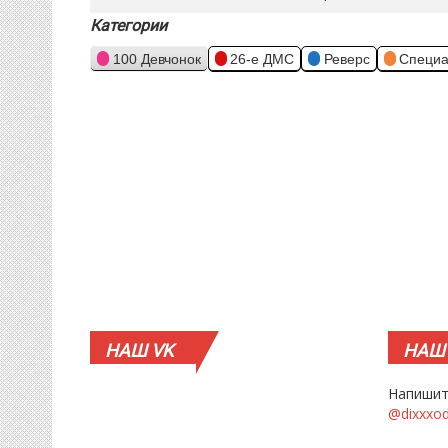
Категории
100 Девчонок
26-е ДМС
Реверс
Специа
НАШ
VK
НАШ
Напишит
@dixxxo