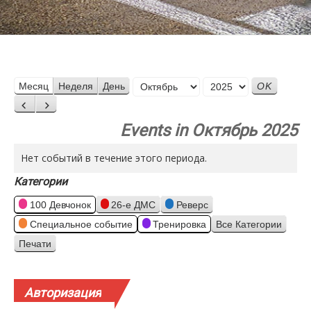
Месяц
Месяц
Неделя
День
Год
Назад
Вперед
Events in Октябрь 2025
Нет событий в течение этого периода.
Категории
100 Девчонок
26-е ДМС
Реверс
Специальное событие
Тренировка
Все Категории
Печати
Просмотр
Авторизация