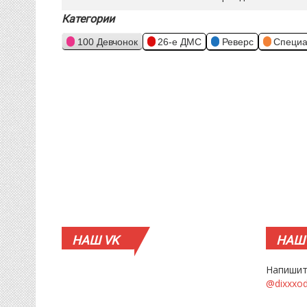
Категории
100 Девчонок
26-е ДМС
Реверс
Специа
НАШ
VK
НАШ
Напишит
@dixxxo