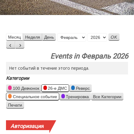
Месяц
Месяц
Неделя
День
Год
Назад
Вперед
Events in Февраль 2026
Нет событий в течение этого периода.
Категории
100 Девчонок
26-е ДМС
Реверс
Специальное событие
Тренировка
Все Категории
Печати
Просмотр
Авторизация