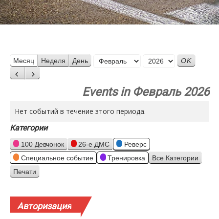
Месяц
Месяц
Неделя
День
Год
Назад
Вперед
Events in Февраль 2026
Нет событий в течение этого периода.
Категории
100 Девчонок
26-е ДМС
Реверс
Специальное событие
Тренировка
Все Категории
Печати
Просмотр
Авторизация