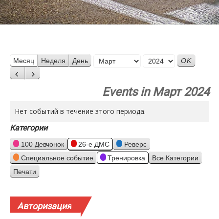
Месяц
Месяц
Неделя
День
Год
Назад
Вперед
Events in Март 2024
Нет событий в течение этого периода.
Категории
100 Девчонок
26-е ДМС
Реверс
Специальное событие
Тренировка
Все Категории
Печати
Просмотр
Авторизация