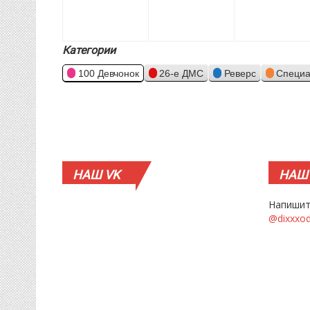
Категории
100 Девчонок
26-е ДМС
Реверс
Специа
НАШ
VK
НАШ
Напишит
@dixxxo