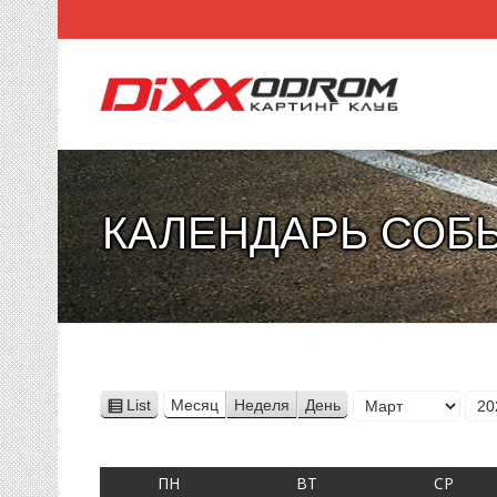
КАЛЕНДАРЬ СОБ
Месяц
List
Месяц
Неделя
День
View
Год
as
ПОНЕДЕЛЬНИК
ВТОРНИК
СРЕД
ПН
ВТ
СР