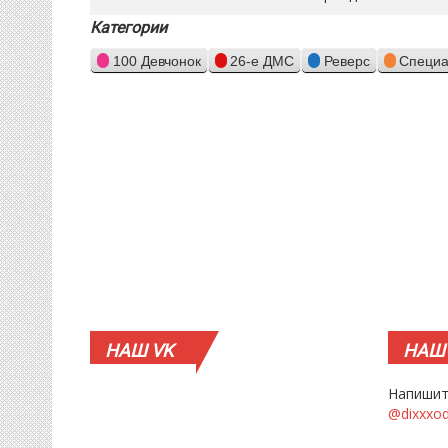
Категории
100 Девчонок
26-е ДМС
Реверс
Специа
НАШ
VK
НАШ
Напишит
@dixxxo