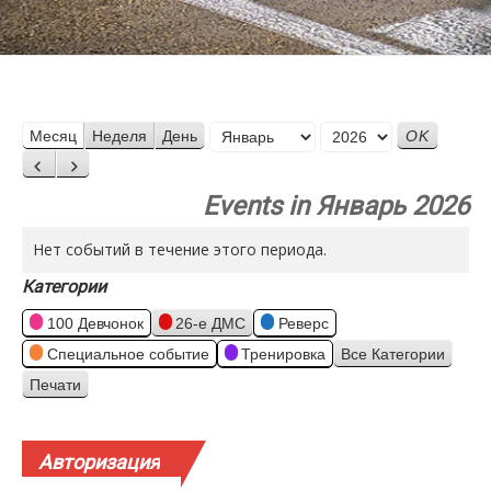
Месяц
Месяц
Неделя
День
Год
Назад
Вперед
Events in Январь 2026
Нет событий в течение этого периода.
Категории
100 Девчонок
26-е ДМС
Реверс
Специальное событие
Тренировка
Все Категории
Печати
Просмотр
Авторизация