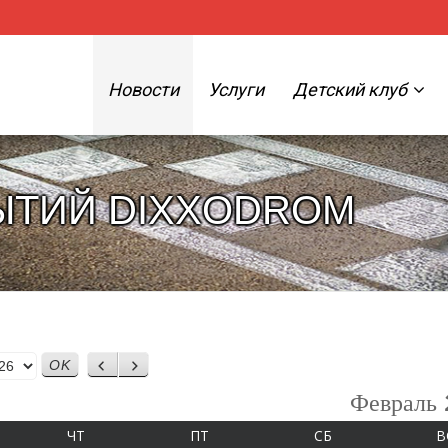
Новости
Услуги
Детский клуб
ЫТИЙ DIXXODROM
Назад
Вперед
Февраль
А
ЧЕТВЕРГ
ПЯТНИЦА
СУББОТА
ЧТ
ПТ
СБ
В