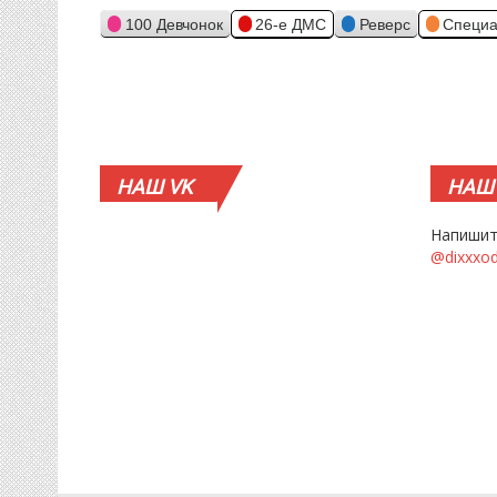
100 Девчонок
26-е ДМС
Реверс
Специа
НАШ
VK
НАШ
Напишит
@dixxxo