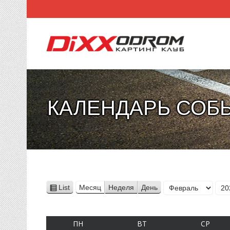
КАЛЕНДАРЬ СОБ
Месяц
List
Месяц
Неделя
День
View
Год
as
ПОНЕДЕЛЬНИК
ВТОРНИК
СРЕД
ПН
ВТ
СР